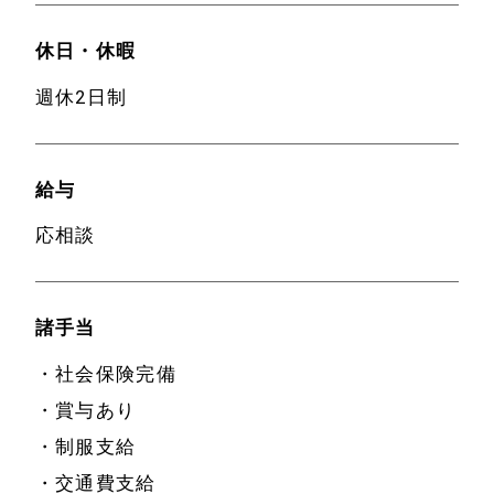
事業案内
会社案内
休日・休暇
インドアゴルフ練
採用情報
週休2日制
習場「セントゴル
お知らせ
フLH」
給与
お問い合わせ
事例紹介
応相談
代表挨拶
諸手当
・社会保険完備
・賞与あり
・制服支給
・交通費支給